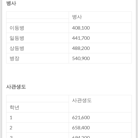
병사
병사
이등병
408,100
일등병
441,700
상등병
488,200
병장
540,900
사관생도
사관생도
학년
1
621,600
2
658,400
3
694,200